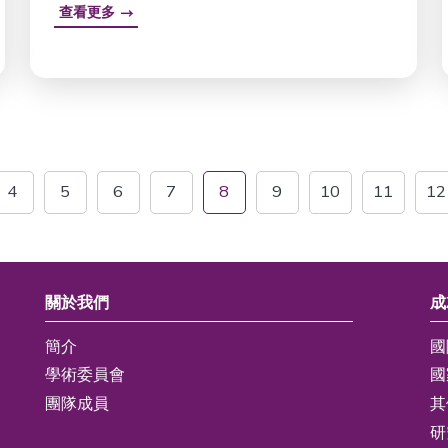
查看更多
4
5
6
7
8
9
10
11
12
關於我們
成
簡介
國
學術委員會
國
團隊成員
其
研