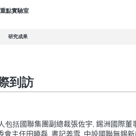
重點實驗室
研究成果
際到訪
人包括
國聯集團副總裁張佐宇
,
錫洲國際董事
委會主任田曉磊, 書記姜雪, 中設國聯無