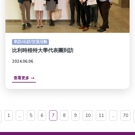
來訪/出訪/交流活動
比利時根特大學代表團到訪
2024.06.06
查看更多
1
...
5
6
7
8
9
10
11
...
70