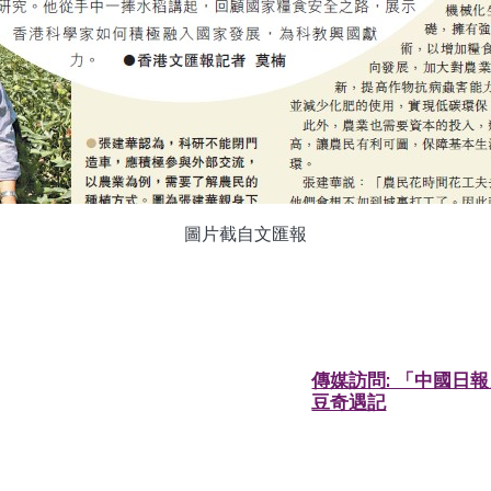
圖片截自文匯報
傳媒訪問: 「中國日
豆奇遇記