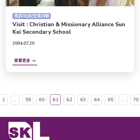
來訪/出訪/交流活動
Visit : Christian & Missionary Alliance Sun
Kei Secondary School
2004.07.20
查看更多
1
...
59
60
61
62
63
64
65
...
70