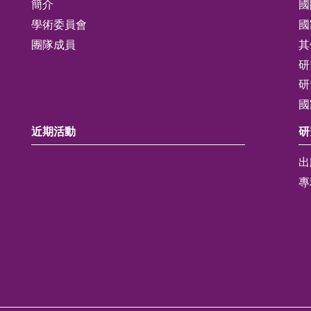
簡介
國
學術委員會
國
團隊成員
其
研
研
國
近期活動
研
出
專