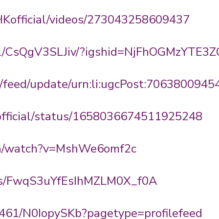
Kofficial/videos/273043258609437
eel/CsQgV3SLJiv/?igshid=NjFhOGMzYTE3
m/feed/update/urn:li:ugcPost:706380094
official/status/1658036674511925248
om/watch?v=MshWe6omf2c
om/s/FwqS3uYfEsIhMZLM0X_f0A
3461/N0IopySKb?pagetype=profilefeed