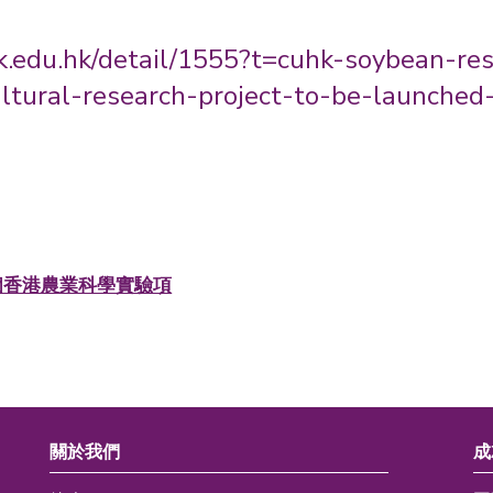
uhk.edu.hk/detail/1555?t=cuhk-soybean-r
ultural-research-project-to-be-launched
個香港農業科學實驗項
關於我們
成