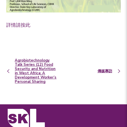
詳情請按此
Agrobiotechnology
Talk Series (12) Food
Security and Nutrition
傳媒專訪
in West Africa: A
Development Worker’s
Personal Sharing