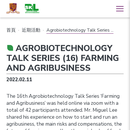
首頁
·
近期活動
·
Agrobiotechnology Talk Series ...
AGROBIOTECHNOLOGY
TALK SERIES (16) FARMING
AND AGRIBUSINESS
2022.02.11
The 16th Agrobiotechnology Talk Series ‘Farming
and Agribusiness’ was held online via zoom with a
total of 42 participants attended. Mr. Miguel Lee
shared his experience on how to start and run an
agribusiness, the main risks and compensations, the