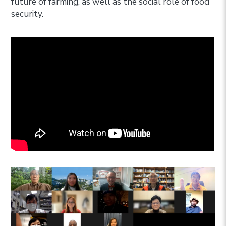
future of farming, as well as the social role of food
security.