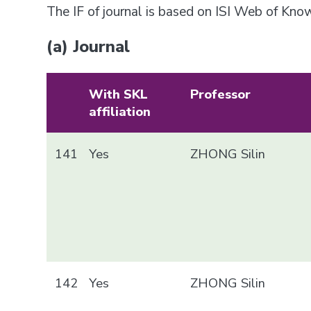
The IF of journal is based on ISI Web of Kn
(a) Journal
With SKL
Professor
affiliation
141
Yes
ZHONG Silin
142
Yes
ZHONG Silin