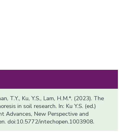
han, T.Y., Ku, Y.S., Lam, H.M.*. (2023). The
resis in soil research. In: Ku Y.S. (ed.)
ent Advances, New Perspective and
en. doi:10.5772/intechopen.1003908.