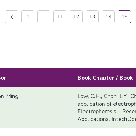
1
...
11
12
13
14
15
sor
Book Chapter / Book
n-Ming
Law, C.H., Chan, L.Y., C
application of electropho
Electrophoresis – Rec
Applications. IntechOp