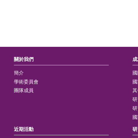
關於我們
成
簡介
國
學術委員會
國
團隊成員
其
研
研
國
近期活動
研