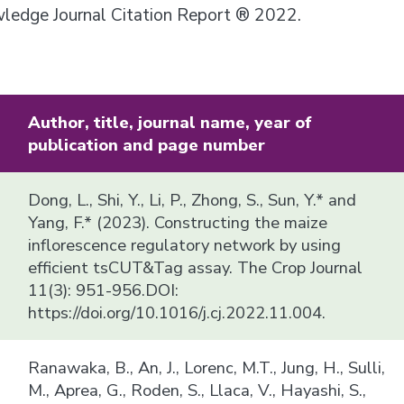
owledge Journal Citation Report ® 2022.
Author, title, journal name, year of
publication and page number
Dong, L., Shi, Y., Li, P., Zhong, S., Sun, Y.* and
Yang, F.* (2023). Constructing the maize
inflorescence regulatory network by using
efficient tsCUT&Tag assay. The Crop Journal
11(3): 951-956.DOI:
https://doi.org/10.1016/j.cj.2022.11.004.
Ranawaka, B., An, J., Lorenc, M.T., Jung, H., Sulli,
M., Aprea, G., Roden, S., Llaca, V., Hayashi, S.,