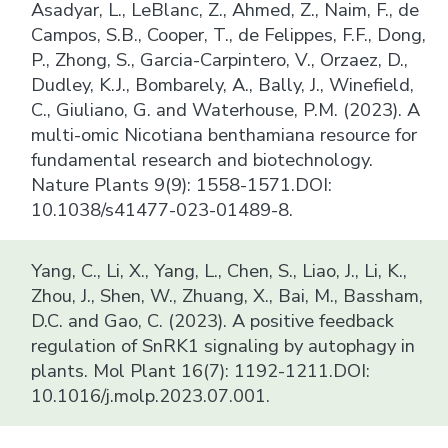
Asadyar, L., LeBlanc, Z., Ahmed, Z., Naim, F., de
Campos, S.B., Cooper, T., de Felippes, F.F., Dong,
P., Zhong, S., Garcia-Carpintero, V., Orzaez, D.,
Dudley, K.J., Bombarely, A., Bally, J., Winefield,
C., Giuliano, G. and Waterhouse, P.M. (2023). A
multi-omic Nicotiana benthamiana resource for
fundamental research and biotechnology.
Nature Plants 9(9): 1558-1571.DOI:
10.1038/s41477-023-01489-8.
Yang, C., Li, X., Yang, L., Chen, S., Liao, J., Li, K.,
Zhou, J., Shen, W., Zhuang, X., Bai, M., Bassham,
D.C. and Gao, C. (2023). A positive feedback
regulation of SnRK1 signaling by autophagy in
plants. Mol Plant 16(7): 1192-1211.DOI:
10.1016/j.molp.2023.07.001.