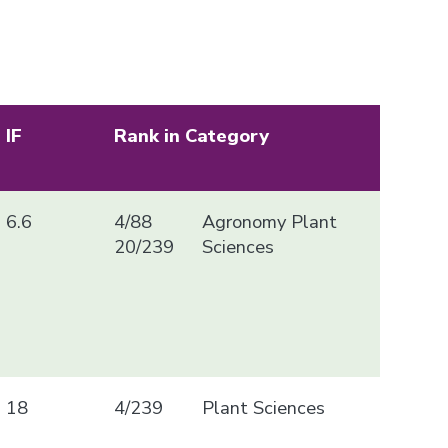
IF
Rank in Category
6.6
4/88
Agronomy Plant
20/239
Sciences
18
4/239
Plant Sciences