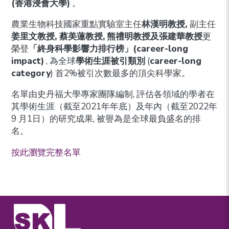
(香港浸會大學)
。
農業生物科技國家重點實驗室主任
林漢明教授,
副主任
姜里文教授, 蔡美蓮教授,
熊禮明教授及張建華教授
更
榮登
「終身科學影響力排行榜」(career-long
impact)
, 為全球
學術生涯被引類別
(
career-long
category
) 首2%被引次數最多的頂尖科學家。
名單由史丹福大學專家團隊編制, 評估各領域的學者在
其學術生涯（截至2021年年底）及年內（截至2022年
9 月1日）的研究成果, 被譽為是全球最負盛名的排
名。
按此瀏覽完整名單