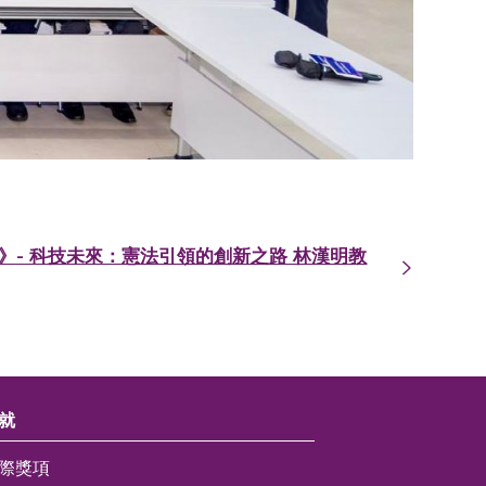
法》- 科技未來：憲法引領的創新之路 林漢明教
就
際獎項