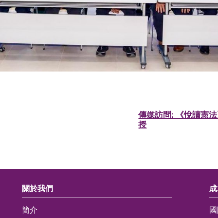
傳媒訪問: 《悅讀憲
授
關於我們
成
簡介
國