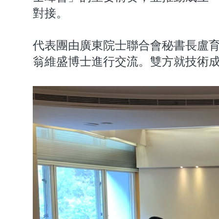
對接。
代表團由廣東院士聯合會秘書長盧
翁維盛博士進行交流。雙方就技術