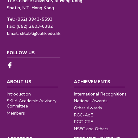
The Chinese University of Hong Kong
Shatin, N.T. Hong Kong.
Tel: (852) 3943-5593
Fax: (852) 2603-6382
Email:
sklabt@cuhk.edu.hk
FOLLOW US
ABOUT US
ACHIEVEMENTS
Introduction
International Recognitions
SKLA Academic Advisory
National Awards
Committee
Other Awards
Members
RGC-AoE
RGC-CRF
NSFC and Others